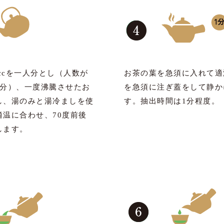
0ccを一人分とし（人数が
お茶の葉を急須に入れて適
数分）、一度沸騰させたお
を急須に注ぎ蓋をして静か
し、湯のみと湯冷ましを使
す。抽出時間は1分程度。
適温に合わせ、70度前後
します。