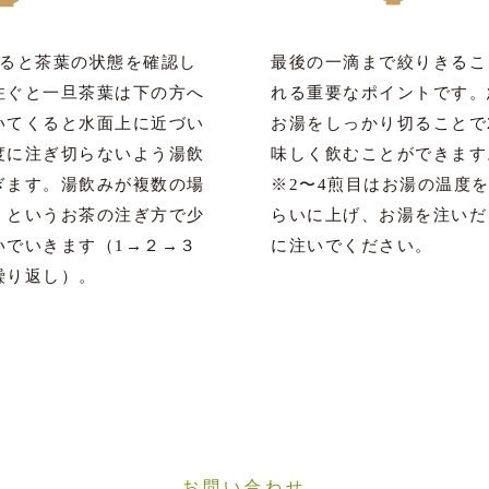
なると茶葉の状態を確認し
最後の一滴まで絞りきるこ
注ぐと一旦茶葉は下の方へ
れる重要なポイントです。
いてくると水面上に近づい
お湯をしっかり切ることで
度に注ぎ切らないよう湯飲
味しく飲むことができます
ぎます。湯飲みが複数の場
※2〜4煎目はお湯の温度を
」というお茶の注ぎ方で少
らいに上げ、お湯を注いだ
いでいきます（1→２→３
に注いでください。
繰り返し）。
お問い合わせ