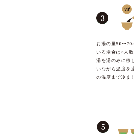
お湯の量50〜7
いる場合は×人
湯を湯のみに移
いながら温度を
の温度まで冷ま