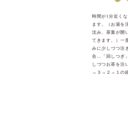
時間が1分近く
ます。（お湯を
沈み、茶葉が開
てきます。）一
みに少しづつ注
合…「回しつぎ
しづつお茶を注
→３→２→１の