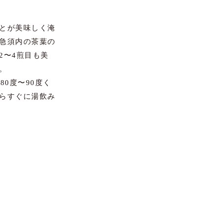
とが美味しく淹
急須内の茶葉の
2〜4煎目も美
。
80度〜90度く
らすぐに湯飲み