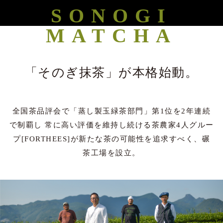
SONOGI
MATCHA
「そのぎ抹茶」が本格始動。
全国茶品評会で「蒸し製玉緑茶部門」第1位を2年連続
で制覇し
常に高い評価を維持し続ける茶農家4人グルー
プ[FORTHEES]
が新たな茶の可能性を追求すべく、碾
茶工場を設立。