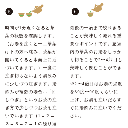
時間が1分近くなると茶
最後の一滴まで絞りきる
葉の状態を確認します。
ことが美味しく淹れる重
（お湯を注ぐと一旦茶葉
要なポイントです。急須
は下の方へ沈み、茶葉が
内の茶葉のお湯をしっか
開いてくると水面上に近
り切ることで2〜4煎目も
づいてきます。）一度に
美味しく飲むことができ
注ぎ切らないよう湯飲み
ます。
に少しづつ注ぎます。湯
※2〜4煎目はお湯の温度
飲みが複数の場合…「回
を80度〜90度くらいに
しつぎ」というお茶の注
上げ、お湯を注いだらす
ぎ方で少しづつお茶を注
ぐに湯飲みに注いでくだ
いでいきます（1→２→
さい。
３→３→２→１の繰り返